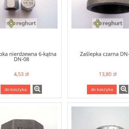
pka nierdzewna 6-kątna
Zaślepka czarna DN
DN-08
4,53 zł
13,80 zł
do koszyka
do koszyka