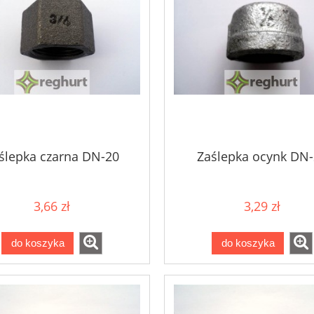
ślepka czarna DN-20
Zaślepka ocynk DN
3,66 zł
3,29 zł
do koszyka
do koszyka