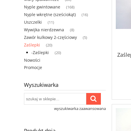
Nyple gwintowane
(168)
Nyple wkrętne (sześciokąt)
(16)
Uszczelki
(11)
Wywijka nierdzewna
(8)
Zawór kulkowy 2-częściowy
(5)
Zaślepki
(20)
-Zaślepki
(20)
Zaśle
Nowości
Promocje
Wyszukiwarka
wyszukiwarka zaawansowana
Produkt dnia