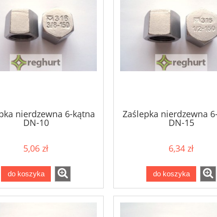
pka nierdzewna 6-kątna
Zaślepka nierdzewna 6
DN-10
DN-15
5,06 zł
6,34 zł
do koszyka
do koszyka