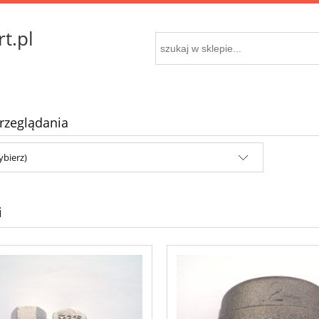
t.pl
rzeglądania
ybierz)
i