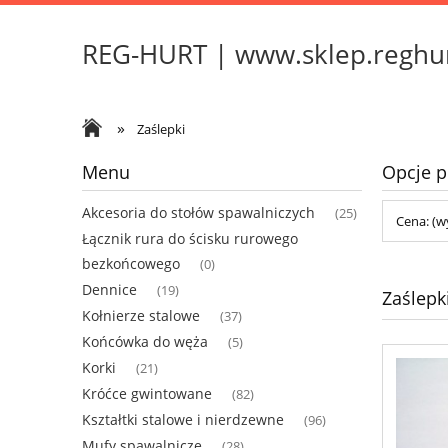
REG-HURT | www.sklep.reghur
»
Zaślepki
Menu
Opcje p
Akcesoria do stołów spawalniczych
(25)
Cena: (w
Łącznik rura do ścisku rurowego
bezkońcowego
(0)
Dennice
(19)
Zaślepk
Kołnierze stalowe
(37)
Końcówka do węża
(5)
Korki
(21)
Króćce gwintowane
(82)
Kształtki stalowe i nierdzewne
(96)
Mufy spawalnicze
(28)