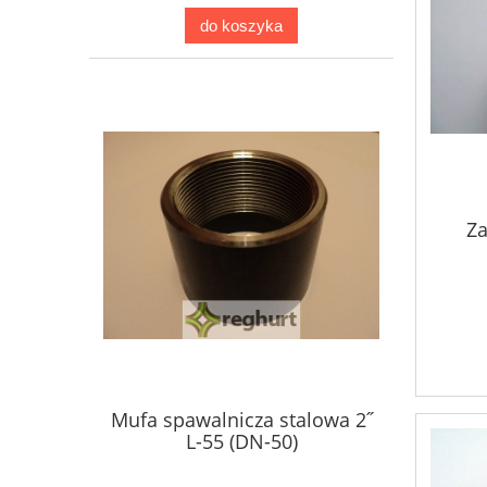
do koszyka
Za
Mufa spawalnicza stalowa 2˝
L-55 (DN-50)