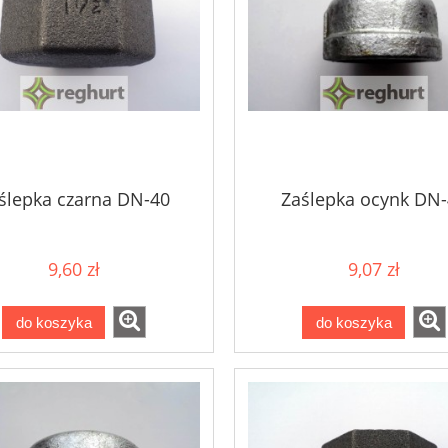
ślepka czarna DN-40
Zaślepka ocynk DN
9,60 zł
9,07 zł
do koszyka
do koszyka