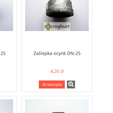
-25
Zaślepka ocynk DN-25
4,20 zł
do koszyka