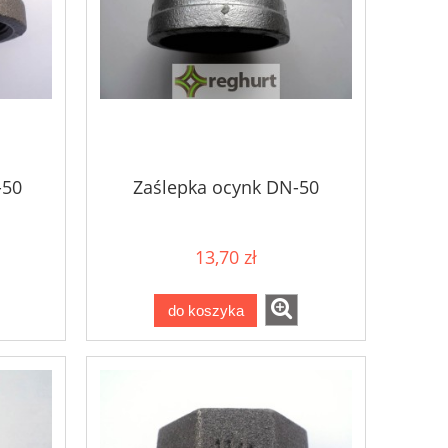
-50
Zaślepka ocynk DN-50
13,70 zł
do koszyka