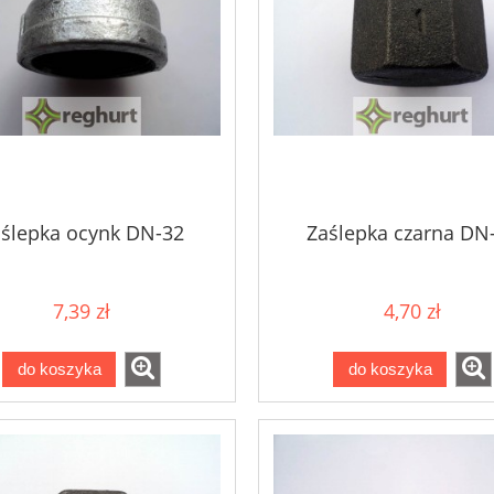
ślepka ocynk DN-32
Zaślepka czarna DN
7,39 zł
4,70 zł
do koszyka
do koszyka