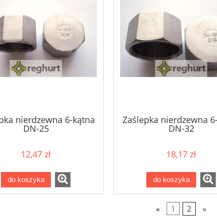
pka nierdzewna 6-kątna
Zaślepka nierdzewna 6
DN-25
DN-32
12,47 zł
18,17 zł
do koszyka
do koszyka
«
1
2
»